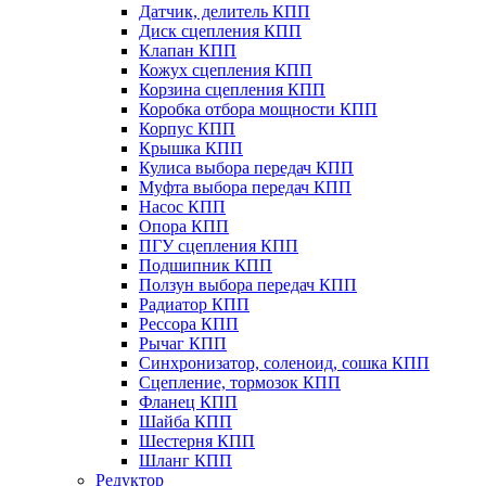
Датчик, делитель КПП
Диск сцепления КПП
Клапан КПП
Кожух сцепления КПП
Корзина сцепления КПП
Коробка отбора мощности КПП
Корпус КПП
Крышка КПП
Кулиса выбора передач КПП
Муфта выбора передач КПП
Насос КПП
Опора КПП
ПГУ сцепления КПП
Подшипник КПП
Ползун выбора передач КПП
Радиатор КПП
Рессора КПП
Рычаг КПП
Синхронизатор, соленоид, сошка КПП
Сцепление, тормозок КПП
Фланец КПП
Шайба КПП
Шестерня КПП
Шланг КПП
Редуктор