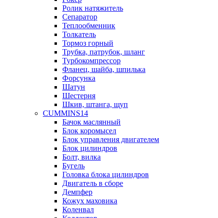
Ролик натяжитель
Сепаратор
Теплообменник
Толкатель
Тормоз горный
Трубка, патрубок, шланг
Турбокомпрессор
Фланец, шайба, шпилька
Форсунка
Шатун
Шестерня
Шкив, штанга, щуп
CUMMINS14
Бачок маслянный
Блок коромысел
Блок управления двигателем
Блок цилиндров
Болт, вилка
Бугель
Головка блока цилиндров
Двигатель в сборе
Демпфер
Кожух маховика
Коленвал