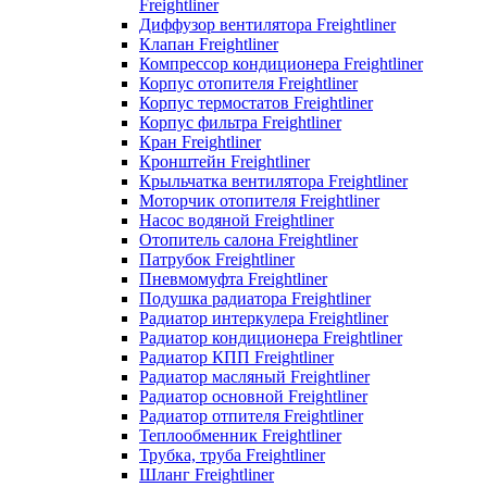
Freightliner
Диффузор вентилятора Freightliner
Клапан Freightliner
Компрессор кондиционера Freightliner
Корпус отопителя Freightliner
Корпус термостатов Freightliner
Корпус фильтра Freightliner
Кран Freightliner
Кронштейн Freightliner
Крыльчатка вентилятора Freightliner
Моторчик отопителя Freightliner
Насос водяной Freightliner
Отопитель салона Freightliner
Патрубок Freightliner
Пневмомуфта Freightliner
Подушка радиатора Freightliner
Радиатор интеркулера Freightliner
Радиатор кондиционера Freightliner
Радиатор КПП Freightliner
Радиатор масляный Freightliner
Радиатор основной Freightliner
Радиатор отпителя Freightliner
Теплообменник Freightliner
Трубка, труба Freightliner
Шланг Freightliner