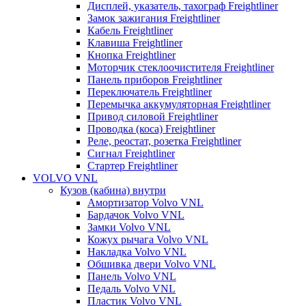
Дисплей, указатель, тахограф Freightliner
Замок зажигания Freightliner
Кабель Freightliner
Клавиша Freightliner
Кнопка Freightliner
Моторчик стеклоочистителя Freightliner
Панель приборов Freightliner
Переключатель Freightliner
Перемычка аккумуляторная Freightliner
Привод силовой Freightliner
Проводка (коса) Freightliner
Реле, реостат, розетка Freightliner
Сигнал Freightliner
Стартер Freightliner
VOLVO VNL
Кузов (кабина) внутри
Амортизатор Volvo VNL
Бардачок Volvo VNL
Замки Volvo VNL
Кожух рычага Volvo VNL
Накладка Volvo VNL
Обшивка двери Volvo VNL
Панель Volvo VNL
Педаль Volvo VNL
Пластик Volvo VNL