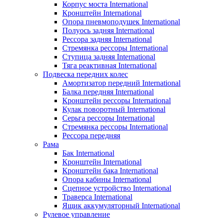
Корпус моста International
Кронштейн International
Опора пневмоподушек International
Полуось задняя International
Рессора задняя International
Стремянка рессоры International
Ступица задняя International
Тяга реактивная International
Подвеска передних колес
Амортизатор передний International
Балка передняя International
Кронштейн рессоры International
Кулак поворотный International
Серьга рессоры International
Стремянка рессоры International
Рессора передняя
Рама
Бак International
Кронштейн International
Кронштейн бака International
Опора кабины International
Сцепное устройство International
Траверса International
Ящик аккумуляторный International
Рулевое управление