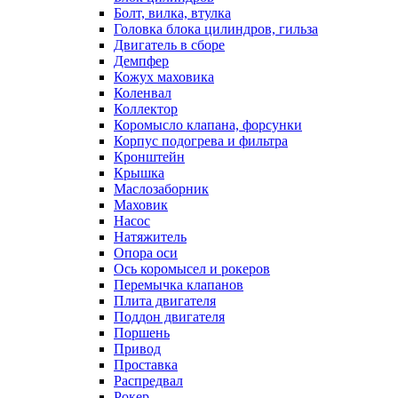
Болт, вилка, втулка
Головка блока цилиндров, гильза
Двигатель в сборе
Демпфер
Кожух маховика
Коленвал
Коллектор
Коромысло клапана, форсунки
Корпус подогрева и фильтра
Кронштейн
Крышка
Маслозаборник
Маховик
Насос
Натяжитель
Опора оси
Ось коромысел и рокеров
Перемычка клапанов
Плита двигателя
Поддон двигателя
Поршень
Привод
Проставка
Распредвал
Рокер