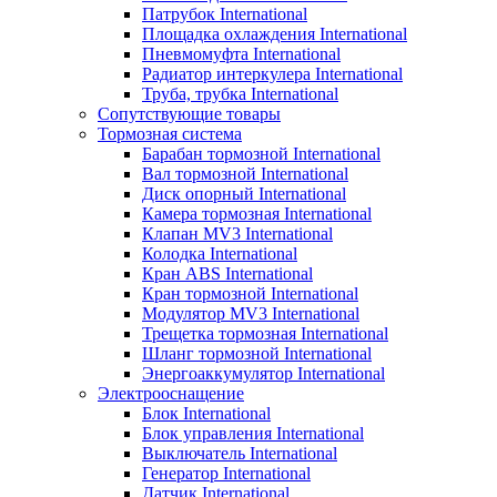
Патрубок International
Площадка охлаждения International
Пневмомуфта International
Радиатор интеркулера International
Труба, трубка International
Сопутствующие товары
Тормозная система
Барабан тормозной International
Вал тормозной International
Диск опорный International
Камера тормозная International
Клапан MV3 International
Колодка International
Кран ABS International
Кран тормозной International
Модулятор MV3 International
Трещетка тормозная International
Шланг тормозной International
Энергоаккумулятор International
Электрооснащение
Блок International
Блок управления International
Выключатель International
Генератор International
Датчик International