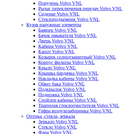
Поручень Volvo VNL
Рычаг переключения передач Volvo VNL
Сиденье Volvo VNL
Стеклоподъемник Volvo VNL
Кузов наружные элементы
Бампер Volvo VNL
Бачок омывателя Volvo VNL
Дверь Volvo VNL
Кабина Volvo VNL
Капот Volvo VNL
Козырек солнцезащитный Volvo VNL
Корпус фильтра Volvo VNL
Крыло Volvo VNL
Крышка бардачка Volvo VNL
Накладка кабины Volvo VNL
Обвес бака Volvo VNL
Подкрылок Volvo VNL
Подножка Volvo VNL
Спойлер кабины Volvo VNL
Трапеция стеклоочистителя Volvo VNL
Гофра воздухозаборника Volvo VNL
Оптика ,стекла, зеркала
Зеркало Volvo VNL
Стекло Volvo VNL
Фара Volvo VNL