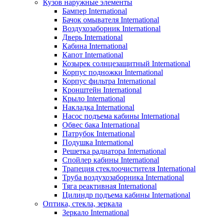
Кузов наружные элементы
Бампер International
Бачок омывателя International
Воздухозаборник International
Дверь International
Кабина International
Капот International
Козырек солнцезащитный International
Корпус подножки International
Корпус фильтра International
Кронштейн International
Крыло International
Накладка International
Насос подъема кабины International
Обвес бака International
Патрубок International
Подушка International
Решетка радиатора International
Спойлер кабины International
Трапеция стеклоочистителя International
Труба воздухозаборника International
Тяга реактивная International
Цилиндр подъема кабины International
Оптика, стекла, зеркала
Зеркало International