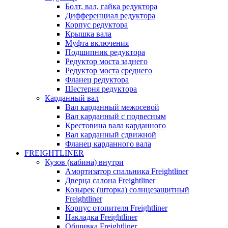
Болт, вал, гайка редуктора
Дифференциал редуктора
Корпус редуктора
Крышка вала
Муфта включения
Подшипник редуктора
Редуктор моста заднего
Редуктор моста среднего
Фланец редуктора
Шестерня редуктора
Карданный вал
Вал карданный межосевой
Вал карданный с подвесным
Крестовина вала карданного
Вал карданный сдвижной
Фланец карданного вала
FREIGHTLINER
Кузов (кабина) внутри
Амортизатор спальника Freightliner
Дверца салона Freightliner
Козырек (шторка) солнцезащитный
Freightliner
Корпус отопителя Freightliner
Накладка Freightliner
Обшивка Freightliner