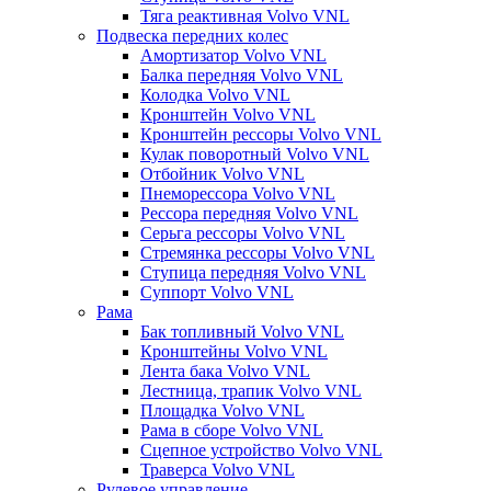
Тяга реактивная Volvo VNL
Подвеска передних колес
Амортизатор Volvo VNL
Балка передняя Volvo VNL
Колодка Volvo VNL
Кронштейн Volvo VNL
Кронштейн рессоры Volvo VNL
Кулак поворотный Volvo VNL
Отбойник Volvo VNL
Пнеморессора Volvo VNL
Рессора передняя Volvo VNL
Серьга рессоры Volvo VNL
Стремянка рессоры Volvo VNL
Ступица передняя Volvo VNL
Суппорт Volvo VNL
Рама
Бак топливный Volvo VNL
Кронштейны Volvo VNL
Лента бака Volvo VNL
Лестница, трапик Volvo VNL
Площадка Volvo VNL
Рама в сборе Volvo VNL
Сцепное устройство Volvo VNL
Траверса Volvo VNL
Рулевое управление