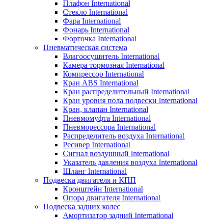
Плафон International
Стекло International
Фара International
Фонарь International
Форточка International
Пневматическая система
Влагоосушитель International
Камера тормозная International
Компрессор International
Кран ABS International
Кран распределительный International
Кран уровня пола подвески International
Кран, клапан International
Пневмомуфта International
Пневморессора International
Распределитель воздуха International
Ресивер International
Сигнал воздушный International
Указатель давления воздуха International
Шланг International
Подвеска двигателя и КПП
Кронштейн International
Опора двигателя International
Подвеска задних колес
Амортизатор задний International