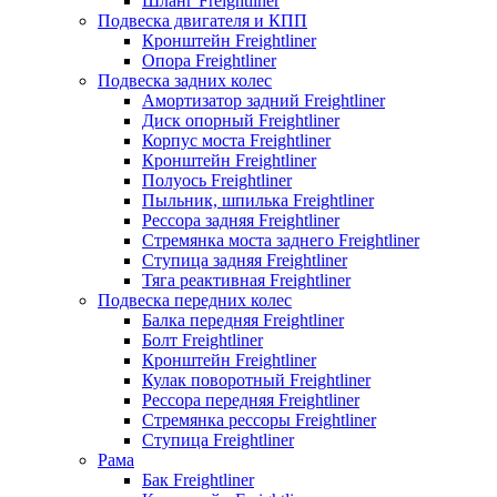
Шланг Freightliner
Подвеска двигателя и КПП
Кронштейн Freightliner
Опора Freightliner
Подвеска задних колес
Амортизатор задний Freightliner
Диск опорный Freightliner
Корпус моста Freightliner
Кронштейн Freightliner
Полуось Freightliner
Пыльник, шпилька Freightliner
Рессора задняя Freightliner
Стремянка моста заднего Freightliner
Ступица задняя Freightliner
Тяга реактивная Freightliner
Подвеска передних колес
Балка передняя Freightliner
Болт Freightliner
Кронштейн Freightliner
Кулак поворотный Freightliner
Рессора передняя Freightliner
Стремянка рессоры Freightliner
Ступица Freightliner
Рама
Бак Freightliner