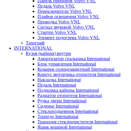
Панель приборов Volvo VNL
Педаль Volvo VNL
Переключатели Volvo VNL
Плафон освещения Volvo VNL
Проводка Volvo VNL
Сигнал звуковой Volvo VNL
Стартер Volvo VNL
Элемент подогрева Volvo VNL
Тахограф
INTERNATIONAL
Кузов (кабина) внутри
Амортизатор спальника International
Блок управления International
Козырек солнцезащитный International
Корпус моторчика отопителя International
Накладка International
Педаль International
Подножка кабины International
Радиатор отопителя International
Ручка двери International
Сиденье International
Стеклоподъемник International
Торпедо International
Трапеция стеклоочистителя International
Ящик вещевой International