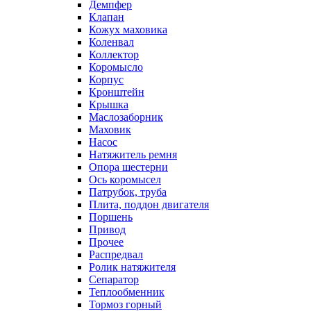
Демпфер
Клапан
Кожух маховика
Коленвал
Коллектор
Коромысло
Корпус
Кронштейн
Крышка
Маслозаборник
Маховик
Насос
Натяжитель ремня
Опора шестерни
Ось коромысел
Патрубок, труба
Плита, поддон двигателя
Поршень
Привод
Прочее
Распредвал
Ролик натяжителя
Сепаратор
Теплообменник
Тормоз горный