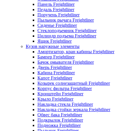
Панель Freightliner
Педаль Freightliner
Поручень Freightliner
Пыльник рычага Freightliner
Сиденье Freightliner
Стеклоподъемник Freightliner
Цилиндр подъема Freightliner
Ящик Freightliner
Кузов наружные элементы
Амортизатор, кран кабины Freightliner
Бампер Freightliner
Бачок омывателя Freightliner
Дверь Freightliner
Кабина Freightliner
Капот Freightliner
Козырек солнезащитный Freightliner
Корпус фильтра Freightliner
Кронштейн Freightliner
Крыло Freightliner
Накладка стекла Freightliner
Накладка стойки зеркала Freightliner
Обвес бака Freightliner
Подкрылок Freightliner
Подножка Freightliner
Пыльник Freightliner