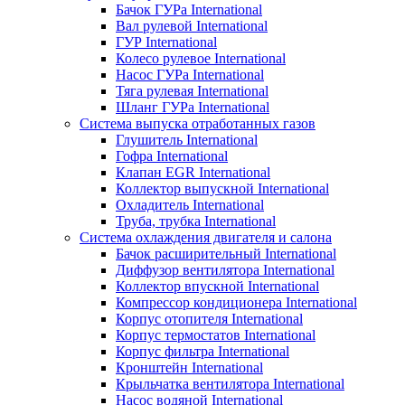
Бачок ГУРа International
Вал рулевой International
ГУР International
Колесо рулевое International
Насос ГУРа International
Тяга рулевая International
Шланг ГУРа International
Система выпуска отработанных газов
Глушитель International
Гофра International
Клапан EGR International
Коллектор выпускной International
Охладитель International
Труба, трубка International
Система охлаждения двигателя и салона
Бачок расширительный International
Диффузор вентилятора International
Коллектор впускной International
Компрессор кондиционера International
Корпус отопителя International
Корпус термостатов International
Корпус фильтра International
Кронштейн International
Крыльчатка вентилятора International
Насос водяной International