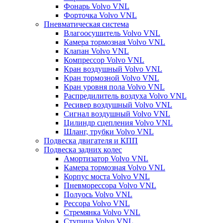
Фонарь Volvo VNL
Форточка Volvo VNL
Пневматическая система
Влагоосушитель Volvo VNL
Камера тормозная Volvo VNL
Клапан Volvo VNL
Компрессор Volvo VNL
Кран воздушный Volvo VNL
Кран тормозной Volvo VNL
Кран уровня пола Volvo VNL
Распредилитель воздуха Volvo VNL
Ресивер воздушный Volvo VNL
Сигнал воздушный Volvo VNL
Цилиндр сцепления Volvo VNL
Шланг, трубки Volvo VNL
Подвеска двигателя и КПП
Подвеска задних колес
Амортизатор Volvo VNL
Камера тормозная Volvo VNL
Корпус моста Volvo VNL
Пневморессора Volvo VNL
Полуось Volvo VNL
Рессора Volvo VNL
Стремянка Volvo VNL
Ступица Volvo VNL