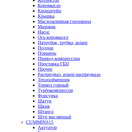
Коллектор
Коромысло
Кронштейн
Крышка
Маслозаливная горловина
Маховик
Насос
Ось коромысел
Патрубок, трубка, шланг
Поддон
Поршень
Привод компрессора
Проставка ГБЦ
Прочее
Распредвал, рокер распредвала
Теплообменник
Тормоз горный
Турбокомпрессор
Форсунка
Шатун
Шкив
Штанга
Щуп маслянный
CUMMINS15
Актуатор