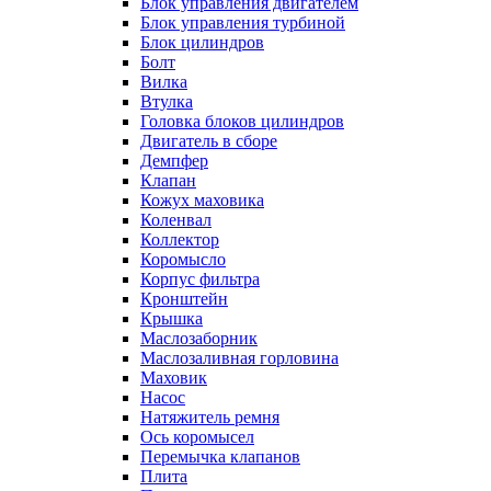
Блок управления двигателем
Блок управления турбиной
Блок цилиндров
Болт
Вилка
Втулка
Головка блоков цилиндров
Двигатель в сборе
Демпфер
Клапан
Кожух маховика
Коленвал
Коллектор
Коромысло
Корпус фильтра
Кронштейн
Крышка
Маслозаборник
Маслозаливная горловина
Маховик
Насос
Натяжитель ремня
Ось коромысел
Перемычка клапанов
Плита