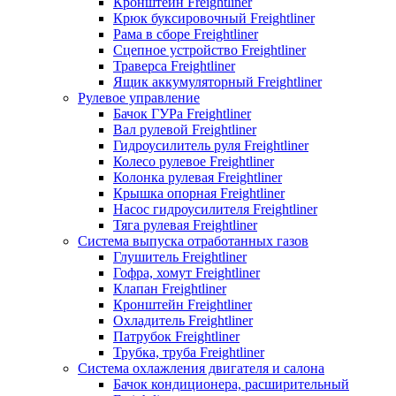
Кронштейн Freightliner
Крюк буксировочный Freightliner
Рама в сборе Freightliner
Сцепное устройство Freightliner
Траверса Freightliner
Ящик аккумуляторный Freightliner
Рулевое управление
Бачок ГУРа Freightliner
Вал рулевой Freightliner
Гидроусилитель руля Freightliner
Колесо рулевое Freightliner
Колонка рулевая Freightliner
Крышка опорная Freightliner
Насос гидроусилителя Freightliner
Тяга рулевая Freightliner
Система выпуска отработанных газов
Глушитель Freightliner
Гофра, хомут Freightliner
Клапан Freightliner
Кронштейн Freightliner
Охладитель Freightliner
Патрубок Freightliner
Трубка, труба Freightliner
Система охлажления двигателя и салона
Бачок кондиционера, расширительный