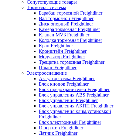
Сопутствующие товары
Тормозная система
Барабан тормозной Freightliner
Вал тормозной Freightliner
Диск опорный Freightliner
Камера тормозная Freightliner
Клапан MV3 Freightliner
Колодка тормозная Freightliner
Кран Freightliner
Кронштейн Freightliner
Модулятор Freightliner
Трещетка тормозная Freightliner
Шланг Freightliner
Электрооснащение
Актуатор замка Freightliner
Блок кнопок Freightliner
Блок предохранителей Freightliner
Блок управления ABS Freightliner
Блок управления Freightliner
Блок управления АКПП Freightliner
Блок управления клим.установкой
Freightliner
Блок электронный Freightliner
Генератор Freightliner
Датчик Freightliner