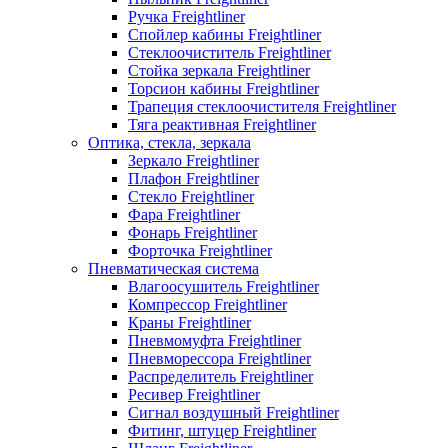
Ручка Freightliner
Спойлер кабины Freightliner
Стеклоочиститель Freightliner
Стойка зеркала Freightliner
Торсион кабины Freightliner
Трапеция стеклоочистителя Freightliner
Тяга реактивная Freightliner
Оптика, стекла, зеркала
Зеркало Freightliner
Плафон Freightliner
Стекло Freightliner
Фара Freightliner
Фонарь Freightliner
Форточка Freightliner
Пневматическая система
Влагоосушитель Freightliner
Компрессор Freightliner
Краны Freightliner
Пневмомуфта Freightliner
Пневморессора Freightliner
Распределитель Freightliner
Ресивер Freightliner
Сигнал воздушный Freightliner
Фитинг, штуцер Freightliner