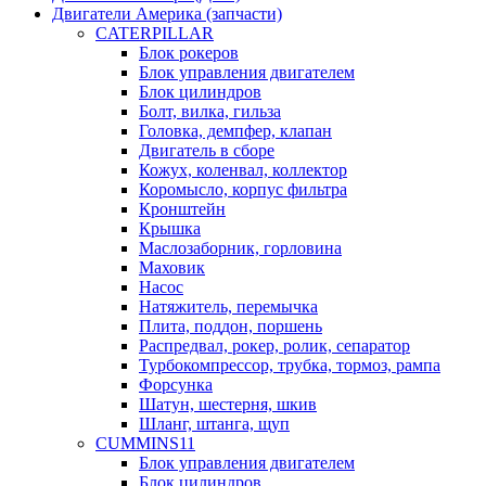
Двигатели Америка (запчасти)
CATERPILLAR
Блок рокеров
Блок управления двигателем
Блок цилиндров
Болт, вилка, гильза
Головка, демпфер, клапан
Двигатель в сборе
Кожух, коленвал, коллектор
Коромысло, корпус фильтра
Кронштейн
Крышка
Маслозаборник, горловина
Маховик
Насос
Натяжитель, перемычка
Плита, поддон, поршень
Распредвал, рокер, ролик, сепаратор
Турбокомпрессор, трубка, тормоз, рампа
Форсунка
Шатун, шестерня, шкив
Шланг, штанга, щуп
CUMMINS11
Блок управления двигателем
Блок цилиндров