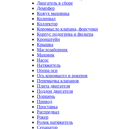
Двигатель в сборе
Демпфер
Кожух маховика
Коленвал
Коллектор
Коромысло клапана, форсунки
Корпус подогрева и фильтра
Кронштейн
Крышка
Маслозаборник
Маховик
Насос
Натяжитель
Опора оси
Ось коромысел и рокеров
Перемычка клапанов
Плита двигателя
Поддон двигателя
Поршень
Привод
Проставка
Распредвал
Рокер
Ролик натяжитель
Сепаратор