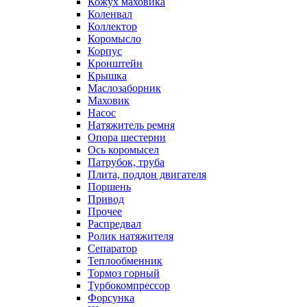
Кожух маховика
Коленвал
Коллектор
Коромысло
Корпус
Кронштейн
Крышка
Маслозаборник
Маховик
Насос
Натяжитель ремня
Опора шестерни
Ось коромысел
Патрубок, труба
Плита, поддон двигателя
Поршень
Привод
Прочее
Распредвал
Ролик натяжителя
Сепаратор
Теплообменник
Тормоз горный
Турбокомпрессор
Форсунка