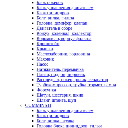
Блок рокеров
Блок управления двигателем
Блок цилиндров
Болт, вилка, гильза
Головка, демпфер, клапан
Двигатель в сборе
Кожух, коленвал, коллектор
Коромысло, корпус фильтра
Кронштейн
Крышка
Маслозаборник, горловина
Маховик
Насос
Натяжитель, перемычка
Плита, поддон, поршень
Распредвал, рокер, ролик, сепаратор
Турбокомпрессор, трубка, тормоз, рампа
Форсунка
Шатун, шестерня, шкив
Шланг, штанга, щуп
CUMMINS11
Блок управления двигателем
Блок цилиндров
Болт, вилка, втулка
Головка блока цилиндров, гильза