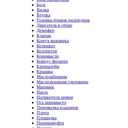
Болт
Вилка
Втулка
Головка блоков цилиндров
Двигатель в сборе
Демпфер
Клапан
Кожух маховика
Коленвал
Коллектор
Коромысло
Корпус фильтра
Кронштейн
Крышка
Маслозаборник
Маслозаливная горловина
Маховик
Насос
Натяжитель ремня
Ось коромысел
Перемычка клапанов
Плита
Площадка
Пневмомуфта