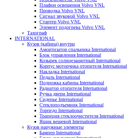
Плафон освещения Volvo VNL
Проводка Volvo VNL
Сигнал звуковой Volvo VNL
Стартер Volvo VNL
Элемент подогрева Volvo VNL
Тахограф
INTERNATIONAL
Кузов (кабина) внутри
Амортизатор спальника International
Блок управления International
Козырек солнцезащитный International
Корпус моторчика отопителя International
Накладка International
Педаль International
Подножка кабины International
Радиатор отопителя International
Ручка двери International
Сиденье International
Стеклоподъемник International
Торпедо International
Трапеция стеклоочистителя International
Ящик вещевой International
Кузов наружные элементы
Бампер International