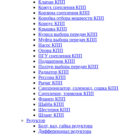
Клапан КПП
Кожух сцепления КПП
Корзина сцепления КПП
Коробка отбора мощности КПП
Корпус КПП
Крышка КПП
Кулиса выбора передач КПП
Муфта выбора передач КПП
Насос КПП
Опора КПП
ПГУ сцепления КПП
Подшипник КПП
Ползун выбора передач КПП
Радиатор КПП
Рессора КПП
Рычаг КПП
Синхронизатор, соленоид, сошка КПП
Сцепление, тормозок КПП
Фланец КПП
Шайба КПП
Шестерня КПП
Шланг КПП
Редуктор
Болт, вал, гайка редуктора
Дифференциал редуктора