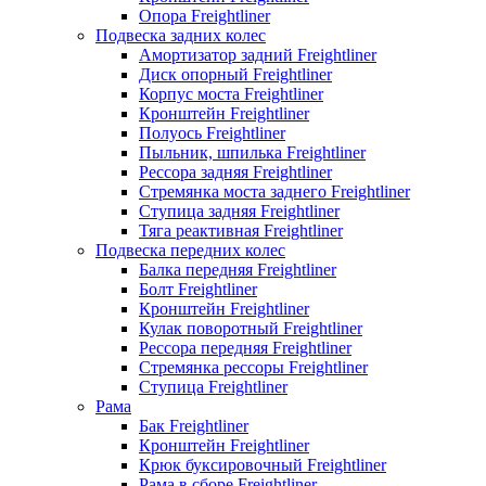
Опора Freightliner
Подвеска задних колес
Амортизатор задний Freightliner
Диск опорный Freightliner
Корпус моста Freightliner
Кронштейн Freightliner
Полуось Freightliner
Пыльник, шпилька Freightliner
Рессора задняя Freightliner
Стремянка моста заднего Freightliner
Ступица задняя Freightliner
Тяга реактивная Freightliner
Подвеска передних колес
Балка передняя Freightliner
Болт Freightliner
Кронштейн Freightliner
Кулак поворотный Freightliner
Рессора передняя Freightliner
Стремянка рессоры Freightliner
Ступица Freightliner
Рама
Бак Freightliner
Кронштейн Freightliner
Крюк буксировочный Freightliner
Рама в сборе Freightliner