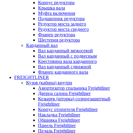
Корпус редуктора
Крышка вала
Муфта включения
Подшипник редуктора
Редуктор моста заднего
Редуктор моста среднего
Фланец редуктора
Шестерня редуктора
Карданный вал
Вал карданный межосевой
Вал карданный с подвесным
Крестовина вала карданного
Вал карданный сдвижной
Фланец карданного вала
FREIGHTLINER
Кузов (кабина) внутри
Амортизатор спальника Freightliner
Дверца салона Freightliner
Козырек (шторка) солнцезащитный
Freightliner
Корпус отопителя Freightliner
Накладка Freightliner
Обшивка Freightliner
Панель Freightliner
Педаль Freightliner