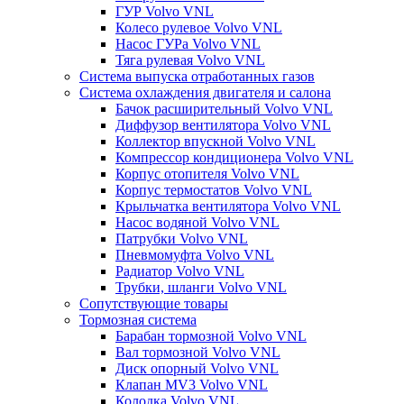
ГУР Volvo VNL
Колесо рулевое Volvo VNL
Насос ГУРа Volvo VNL
Тяга рулевая Volvo VNL
Система выпуска отработанных газов
Система охлаждения двигателя и салона
Бачок расширительный Volvo VNL
Диффузор вентилятора Volvo VNL
Коллектор впускной Volvo VNL
Компрессор кондиционера Volvo VNL
Корпус отопителя Volvo VNL
Корпус термостатов Volvo VNL
Крыльчатка вентилятора Volvo VNL
Насос водяной Volvo VNL
Патрубки Volvo VNL
Пневмомуфта Volvo VNL
Радиатор Volvo VNL
Трубки, шланги Volvo VNL
Сопутствующие товары
Тормозная система
Барабан тормозной Volvo VNL
Вал тормозной Volvo VNL
Диск опорный Volvo VNL
Клапан MV3 Volvo VNL
Колодка Volvo VNL