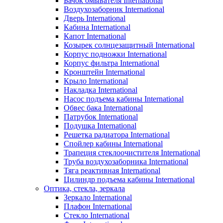
Бачок омывателя International
Воздухозаборник International
Дверь International
Кабина International
Капот International
Козырек солнцезащитный International
Корпус подножки International
Корпус фильтра International
Кронштейн International
Крыло International
Накладка International
Насос подъема кабины International
Обвес бака International
Патрубок International
Подушка International
Решетка радиатора International
Спойлер кабины International
Трапеция стеклоочистителя International
Труба воздухозаборника International
Тяга реактивная International
Цилиндр подъема кабины International
Оптика, стекла, зеркала
Зеркало International
Плафон International
Стекло International