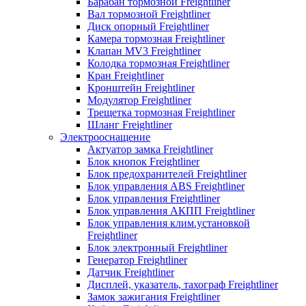
Барабан тормозной Freightliner
Вал тормозной Freightliner
Диск опорный Freightliner
Камера тормозная Freightliner
Клапан MV3 Freightliner
Колодка тормозная Freightliner
Кран Freightliner
Кронштейн Freightliner
Модулятор Freightliner
Трещетка тормозная Freightliner
Шланг Freightliner
Электрооснащение
Актуатор замка Freightliner
Блок кнопок Freightliner
Блок предохранителей Freightliner
Блок управления ABS Freightliner
Блок управления Freightliner
Блок управления АКПП Freightliner
Блок управления клим.установкой
Freightliner
Блок электронный Freightliner
Генератор Freightliner
Датчик Freightliner
Дисплей, указатель, тахограф Freightliner
Замок зажигания Freightliner