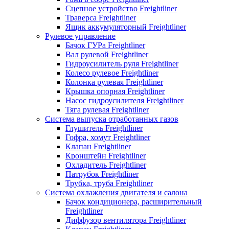
Сцепное устройство Freightliner
Траверса Freightliner
Ящик аккумуляторный Freightliner
Рулевое управление
Бачок ГУРа Freightliner
Вал рулевой Freightliner
Гидроусилитель руля Freightliner
Колесо рулевое Freightliner
Колонка рулевая Freightliner
Крышка опорная Freightliner
Насос гидроусилителя Freightliner
Тяга рулевая Freightliner
Система выпуска отработанных газов
Глушитель Freightliner
Гофра, хомут Freightliner
Клапан Freightliner
Кронштейн Freightliner
Охладитель Freightliner
Патрубок Freightliner
Трубка, труба Freightliner
Система охлажления двигателя и салона
Бачок кондиционера, расширительный
Freightliner
Диффузор вентилятора Freightliner