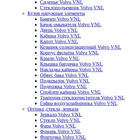
Сиденье Volvo VNL
Стеклоподъемник Volvo VNL
Кузов наружные элементы
Бампер Volvo VNL
Бачок омывателя Volvo VNL
Дверь Volvo VNL
Кабина Volvo VNL
Капот Volvo VNL
Козырек солнцезащитный Volvo VNL
Корпус фильтра Volvo VNL
Крыло Volvo VNL
Крышка бардачка Volvo VNL
Накладка кабины Volvo VNL
Обвес бака Volvo VNL
Подкрылок Volvo VNL
Подножка Volvo VNL
Спойлер кабины Volvo VNL
Трапеция стеклоочистителя Volvo VNL
Гофра воздухозаборника Volvo VNL
Оптика ,стекла, зеркала
Зеркало Volvo VNL
Стекло Volvo VNL
Фара Volvo VNL
Фонарь Volvo VNL
Форточка Volvo VNL