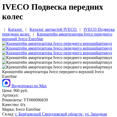
IVECO Подвеска передних
колес
|
Каталог
|
Каталог запчастей IVECO
|
IVECO Подвеска
передних колес
|
Кронштейн амортизатора Iveco переднего
верхний Iveco EuroStar
Кронштейн амортизатора Iveco переднего верхний Iveco
EuroStar
Видеопоказ по Max
Цена:
960 руб.
Артикул:
Реквизиты:
УТ000096839
Качество:
б/у
Марка:
Iveco EuroStar
Склад:
г. Берёзовский Свердловской области, ул. Западная