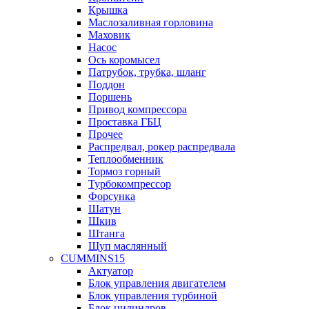
Крышка
Маслозаливная горловина
Маховик
Насос
Ось коромысел
Патрубок, трубка, шланг
Поддон
Поршень
Привод компрессора
Проставка ГБЦ
Прочее
Распредвал, рокер распредвала
Теплообменник
Тормоз горный
Турбокомпрессор
Форсунка
Шатун
Шкив
Штанга
Щуп маслянный
CUMMINS15
Актуатор
Блок управления двигателем
Блок управления турбиной
Блок цилиндров