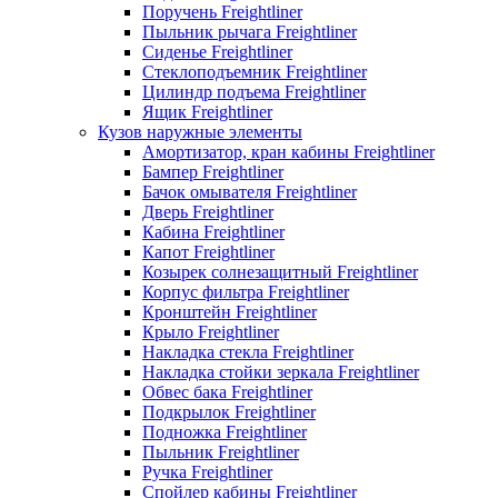
Поручень Freightliner
Пыльник рычага Freightliner
Сиденье Freightliner
Стеклоподъемник Freightliner
Цилиндр подъема Freightliner
Ящик Freightliner
Кузов наружные элементы
Амортизатор, кран кабины Freightliner
Бампер Freightliner
Бачок омывателя Freightliner
Дверь Freightliner
Кабина Freightliner
Капот Freightliner
Козырек солнезащитный Freightliner
Корпус фильтра Freightliner
Кронштейн Freightliner
Крыло Freightliner
Накладка стекла Freightliner
Накладка стойки зеркала Freightliner
Обвес бака Freightliner
Подкрылок Freightliner
Подножка Freightliner
Пыльник Freightliner
Ручка Freightliner
Спойлер кабины Freightliner