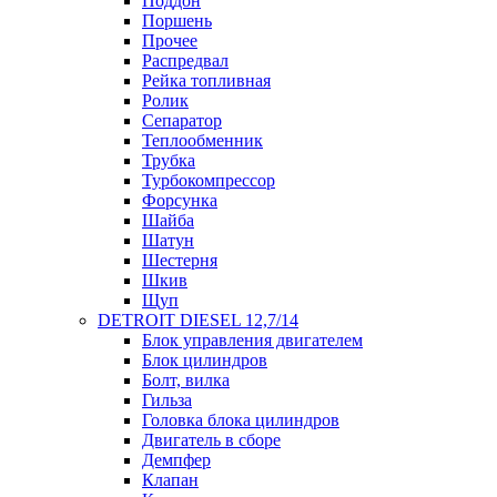
Поддон
Поршень
Прочее
Распредвал
Рейка топливная
Ролик
Сепаратор
Теплообменник
Трубка
Турбокомпрессор
Форсунка
Шайба
Шатун
Шестерня
Шкив
Щуп
DETROIT DIESEL 12,7/14
Блок управления двигателем
Блок цилиндров
Болт, вилка
Гильза
Головка блока цилиндров
Двигатель в сборе
Демпфер
Клапан