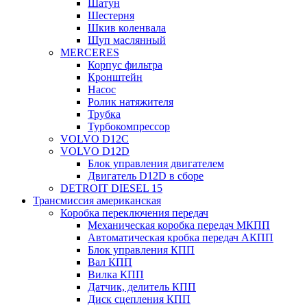
Шатун
Шестерня
Шкив коленвала
Щуп маслянный
MERCERES
Корпус фильтра
Кронштейн
Насос
Ролик натяжителя
Трубка
Турбокомпрессор
VOLVO D12C
VOLVO D12D
Блок управления двигателем
Двигатель D12D в сборе
DETROIT DIESEL 15
Трансмиссия американская
Коробка переключения передач
Механическая коробка передач МКПП
Автоматическая кробка передач АКПП
Блок управления КПП
Вал КПП
Вилка КПП
Датчик, делитель КПП
Диск сцепления КПП