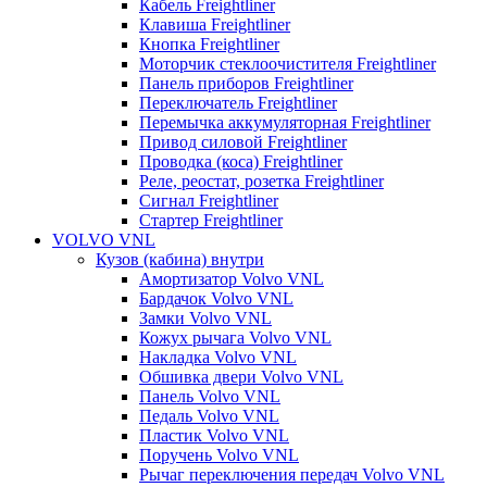
Кабель Freightliner
Клавиша Freightliner
Кнопка Freightliner
Моторчик стеклоочистителя Freightliner
Панель приборов Freightliner
Переключатель Freightliner
Перемычка аккумуляторная Freightliner
Привод силовой Freightliner
Проводка (коса) Freightliner
Реле, реостат, розетка Freightliner
Сигнал Freightliner
Стартер Freightliner
VOLVO VNL
Кузов (кабина) внутри
Амортизатор Volvo VNL
Бардачок Volvo VNL
Замки Volvo VNL
Кожух рычага Volvo VNL
Накладка Volvo VNL
Обшивка двери Volvo VNL
Панель Volvo VNL
Педаль Volvo VNL
Пластик Volvo VNL
Поручень Volvo VNL
Рычаг переключения передач Volvo VNL