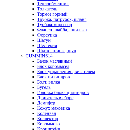
Теплообменник
Толкатель
Тормоз горный
Трубка, патрубок, шланг
Турбокомпрессор
Фланец, шайба, шпилька
Форсунка
Шатун
Шестерня
Шкив, штанга, щуп
CUMMINS14
Бачок маслянный
Блок коромысел
Блок управления двигателем
Блок цилиндров
Болт, вилка
Бугель
Головка блока цилиндров
Двигатель в сборе
Демпфер
Кожух маховика
Коленвал
Коллектор
Коромысло
Кронштейн