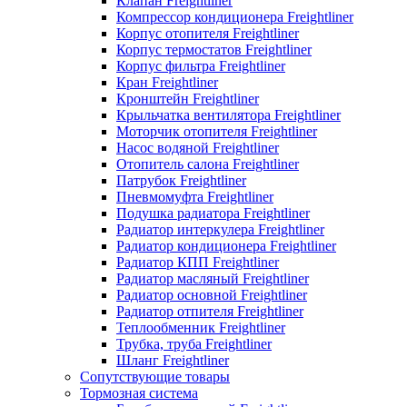
Клапан Freightliner
Компрессор кондиционера Freightliner
Корпус отопителя Freightliner
Корпус термостатов Freightliner
Корпус фильтра Freightliner
Кран Freightliner
Кронштейн Freightliner
Крыльчатка вентилятора Freightliner
Моторчик отопителя Freightliner
Насос водяной Freightliner
Отопитель салона Freightliner
Патрубок Freightliner
Пневмомуфта Freightliner
Подушка радиатора Freightliner
Радиатор интеркулера Freightliner
Радиатор кондиционера Freightliner
Радиатор КПП Freightliner
Радиатор масляный Freightliner
Радиатор основной Freightliner
Радиатор отпителя Freightliner
Теплообменник Freightliner
Трубка, труба Freightliner
Шланг Freightliner
Сопутствующие товары
Тормозная система