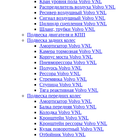
Кран уровня пола Volvo VNL
Распредилитель воздуха Volvo VNL
Ресивер воздушный Volvo VNL
Сигнал воздушный Volvo VNL
Цилиндр сцепления Volvo VNL
Шланг, трубки Volvo VNL
Подвеска двигателя и КПП
Подвеска задних колес
Амортизатор Volvo VNL
Камера тормозная Volvo VNL
Корпус моста Volvo VNL
Пневморессора Volvo VNL
Полуось Volvo VNL
Рессора Volvo VNL
Стремянка Volvo VNL
Ступица Volvo VNL
Тяга реактивная Volvo VNL
Подвеска передних колес
Амортизатор Volvo VNL
Балка передняя Volvo VNL
Колодка Volvo VNL
Кронштейн Volvo VNL
Кронштейн рессоры Volvo VNL
Кулак поворотный Volvo VNL
Отбойник Volvo VNL