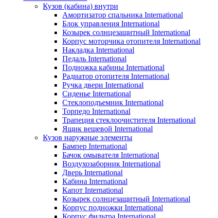
Кузов (кабина) внутри
Амортизатор спальника International
Блок управления International
Козырек солнцезащитный International
Корпус моторчика отопителя International
Накладка International
Педаль International
Подножка кабины International
Радиатор отопителя International
Ручка двери International
Сиденье International
Стеклоподъемник International
Торпедо International
Трапеция стеклоочистителя International
Ящик вещевой International
Кузов наружные элементы
Бампер International
Бачок омывателя International
Воздухозаборник International
Дверь International
Кабина International
Капот International
Козырек солнцезащитный International
Корпус подножки International
Корпус фильтра International