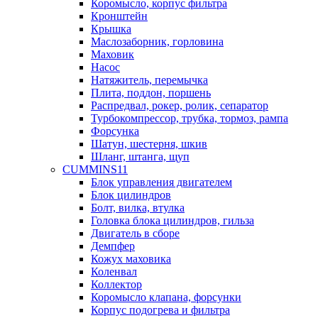
Коромысло, корпус фильтра
Кронштейн
Крышка
Маслозаборник, горловина
Маховик
Насос
Натяжитель, перемычка
Плита, поддон, поршень
Распредвал, рокер, ролик, сепаратор
Турбокомпрессор, трубка, тормоз, рампа
Форсунка
Шатун, шестерня, шкив
Шланг, штанга, щуп
CUMMINS11
Блок управления двигателем
Блок цилиндров
Болт, вилка, втулка
Головка блока цилиндров, гильза
Двигатель в сборе
Демпфер
Кожух маховика
Коленвал
Коллектор
Коромысло клапана, форсунки
Корпус подогрева и фильтра