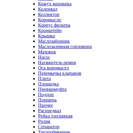
Кожух маховика
Коленвал
Коллектор
Коромысло
Корпус фильтра
Кронштейн
Крышка
Маслозаборник
Маслозаливная горловина
Маховик
Насос
Натяжитель ремня
Ось коромысел
Перемычка клапанов
Плита
Площадка
Пневмомуфта
Поддон
Поршень
Прочее
Распредвал
Рейка топливная
Ролик
Сепаратор
Теплообменник