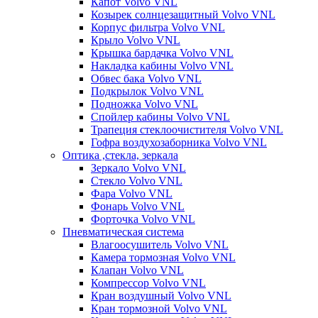
Капот Volvo VNL
Козырек солнцезащитный Volvo VNL
Корпус фильтра Volvo VNL
Крыло Volvo VNL
Крышка бардачка Volvo VNL
Накладка кабины Volvo VNL
Обвес бака Volvo VNL
Подкрылок Volvo VNL
Подножка Volvo VNL
Спойлер кабины Volvo VNL
Трапеция стеклоочистителя Volvo VNL
Гофра воздухозаборника Volvo VNL
Оптика ,стекла, зеркала
Зеркало Volvo VNL
Стекло Volvo VNL
Фара Volvo VNL
Фонарь Volvo VNL
Форточка Volvo VNL
Пневматическая система
Влагоосушитель Volvo VNL
Камера тормозная Volvo VNL
Клапан Volvo VNL
Компрессор Volvo VNL
Кран воздушный Volvo VNL
Кран тормозной Volvo VNL