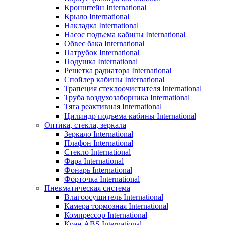
Кронштейн International
Крыло International
Накладка International
Насос подъема кабины International
Обвес бака International
Патрубок International
Подушка International
Решетка радиатора International
Спойлер кабины International
Трапеция стеклоочистителя International
Труба воздухозаборника International
Тяга реактивная International
Цилиндр подъема кабины International
Оптика, стекла, зеркала
Зеркало International
Плафон International
Стекло International
Фара International
Фонарь International
Форточка International
Пневматическая система
Влагоосушитель International
Камера тормозная International
Компрессор International
Кран ABS International