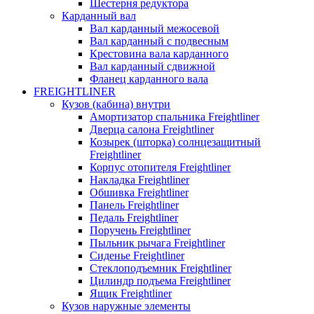
Шестерня редуктора
Карданный вал
Вал карданный межосевой
Вал карданный с подвесным
Крестовина вала карданного
Вал карданный сдвижной
Фланец карданного вала
FREIGHTLINER
Кузов (кабина) внутри
Амортизатор спальника Freightliner
Дверца салона Freightliner
Козырек (шторка) солнцезащитный
Freightliner
Корпус отопителя Freightliner
Накладка Freightliner
Обшивка Freightliner
Панель Freightliner
Педаль Freightliner
Поручень Freightliner
Пыльник рычага Freightliner
Сиденье Freightliner
Стеклоподъемник Freightliner
Цилиндр подъема Freightliner
Ящик Freightliner
Кузов наружные элементы