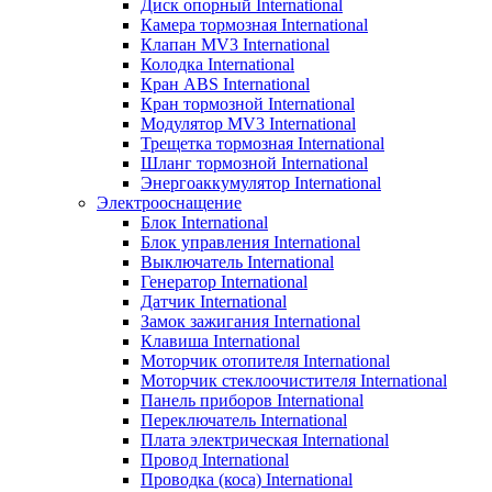
Диск опорный International
Камера тормозная International
Клапан MV3 International
Колодка International
Кран ABS International
Кран тормозной International
Модулятор MV3 International
Трещетка тормозная International
Шланг тормозной International
Энергоаккумулятор International
Электрооснащение
Блок International
Блок управления International
Выключатель International
Генератор International
Датчик International
Замок зажигания International
Клавиша International
Моторчик отопителя International
Моторчик стеклоочистителя International
Панель приборов International
Переключатель International
Плата электрическая International
Провод International
Проводка (коса) International