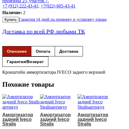
промзона 25, участок 7
,
+7 (912) 222-43-41
;
+7(922) 605-43-41
Наличие:
2
Гарантия 14 дней на проверку и установку товара
Купить
Доставка по всей РФ любыми ТК
Описание
Оплата
Доставка
Гарантия/Возврат
Кронштейн аммортизатора IVECO заднего верхний
Похожие товары
Амортизатор
Амортизатор
Амортизатор
задний Iveco
задний Iveco
задний Iveco
Stralis
Stralis
Stralis