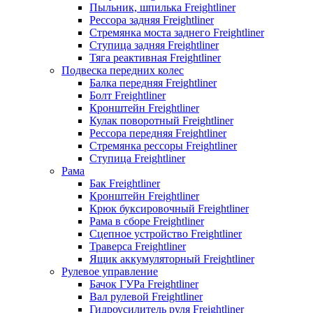
Пыльник, шпилька Freightliner
Рессора задняя Freightliner
Стремянка моста заднего Freightliner
Ступица задняя Freightliner
Тяга реактивная Freightliner
Подвеска передних колес
Балка передняя Freightliner
Болт Freightliner
Кронштейн Freightliner
Кулак поворотный Freightliner
Рессора передняя Freightliner
Стремянка рессоры Freightliner
Ступица Freightliner
Рама
Бак Freightliner
Кронштейн Freightliner
Крюк буксировочный Freightliner
Рама в сборе Freightliner
Сцепное устройство Freightliner
Траверса Freightliner
Ящик аккумуляторный Freightliner
Рулевое управление
Бачок ГУРа Freightliner
Вал рулевой Freightliner
Гидроусилитель руля Freightliner