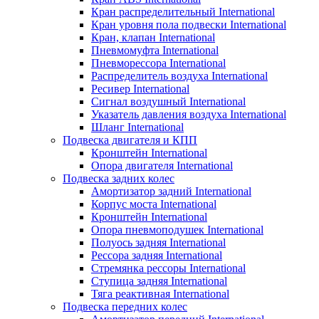
Кран распределительный International
Кран уровня пола подвески International
Кран, клапан International
Пневмомуфта International
Пневморессора International
Распределитель воздуха International
Ресивер International
Сигнал воздушный International
Указатель давления воздуха International
Шланг International
Подвеска двигателя и КПП
Кронштейн International
Опора двигателя International
Подвеска задних колес
Амортизатор задний International
Корпус моста International
Кронштейн International
Опора пневмоподушек International
Полуось задняя International
Рессора задняя International
Стремянка рессоры International
Ступица задняя International
Тяга реактивная International
Подвеска передних колес