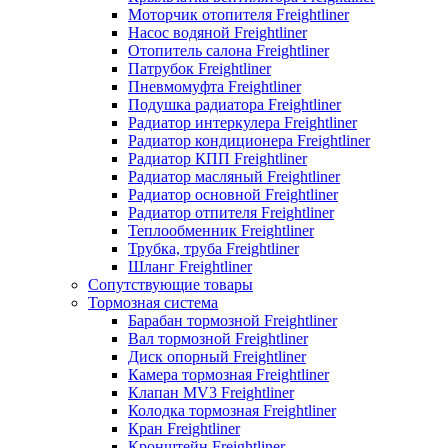
Моторчик отопителя Freightliner
Насос водяной Freightliner
Отопитель салона Freightliner
Патрубок Freightliner
Пневмомуфта Freightliner
Подушка радиатора Freightliner
Радиатор интеркулера Freightliner
Радиатор кондиционера Freightliner
Радиатор КПП Freightliner
Радиатор масляный Freightliner
Радиатор основной Freightliner
Радиатор отпителя Freightliner
Теплообменник Freightliner
Трубка, труба Freightliner
Шланг Freightliner
Сопутствующие товары
Тормозная система
Барабан тормозной Freightliner
Вал тормозной Freightliner
Диск опорный Freightliner
Камера тормозная Freightliner
Клапан MV3 Freightliner
Колодка тормозная Freightliner
Кран Freightliner
Кронштейн Freightliner