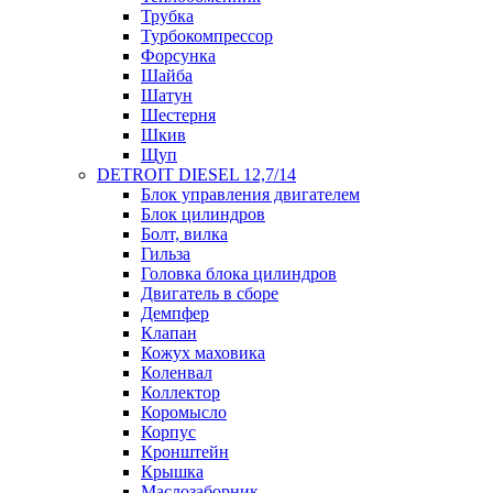
Трубка
Турбокомпрессор
Форсунка
Шайба
Шатун
Шестерня
Шкив
Щуп
DETROIT DIESEL 12,7/14
Блок управления двигателем
Блок цилиндров
Болт, вилка
Гильза
Головка блока цилиндров
Двигатель в сборе
Демпфер
Клапан
Кожух маховика
Коленвал
Коллектор
Коромысло
Корпус
Кронштейн
Крышка
Маслозаборник