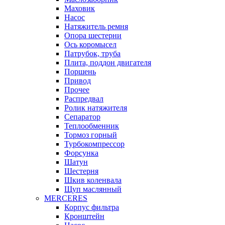
Маховик
Насос
Натяжитель ремня
Опора шестерни
Ось коромысел
Патрубок, труба
Плита, поддон двигателя
Поршень
Привод
Прочее
Распредвал
Ролик натяжителя
Сепаратор
Теплообменник
Тормоз горный
Турбокомпрессор
Форсунка
Шатун
Шестерня
Шкив коленвала
Щуп маслянный
MERCERES
Корпус фильтра
Кронштейн