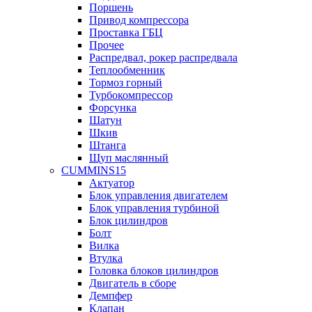
Поршень
Привод компрессора
Проставка ГБЦ
Прочее
Распредвал, рокер распредвала
Теплообменник
Тормоз горный
Турбокомпрессор
Форсунка
Шатун
Шкив
Штанга
Щуп маслянный
CUMMINS15
Актуатор
Блок управления двигателем
Блок управления турбиной
Блок цилиндров
Болт
Вилка
Втулка
Головка блоков цилиндров
Двигатель в сборе
Демпфер
Клапан