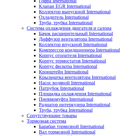
Гофра International
Клапан EGR International
Коллектор выпускной International
Охладитель International
Труба, трубка International
Система охлаждения двигателя и салона
Бачок расширительный International
Диффузор вентилятора International
Коллектор впускной International
Компрессор кондиционера International
Корпус отопителя International
Корпус термостатов International
Корпус фильтра International
Кронштейн International
Крыльчатка вентилятора International
Насос водяной International
Патрубок International
Площадка охлаждения International
Пневмомуфта International
Радиатор интеркулера International
Труба, трубка International
Сопутствующие товары
Тормозная система
Барабан тормозной International
Вал тормозной International