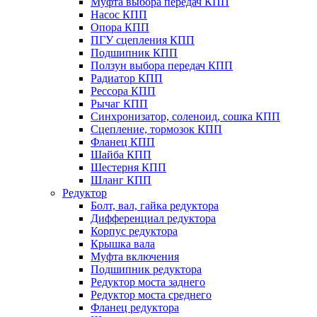
Муфта выбора передач КПП
Насос КПП
Опора КПП
ПГУ сцепления КПП
Подшипник КПП
Ползун выбора передач КПП
Радиатор КПП
Рессора КПП
Рычаг КПП
Синхронизатор, соленоид, сошка КПП
Сцепление, тормозок КПП
Фланец КПП
Шайба КПП
Шестерня КПП
Шланг КПП
Редуктор
Болт, вал, гайка редуктора
Дифференциал редуктора
Корпус редуктора
Крышка вала
Муфта включения
Подшипник редуктора
Редуктор моста заднего
Редуктор моста среднего
Фланец редуктора