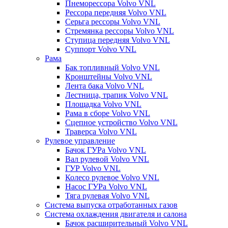
Пнеморессора Volvo VNL
Рессора передняя Volvo VNL
Серьга рессоры Volvo VNL
Стремянка рессоры Volvo VNL
Ступица передняя Volvo VNL
Суппорт Volvo VNL
Рама
Бак топливный Volvo VNL
Кронштейны Volvo VNL
Лента бака Volvo VNL
Лестница, трапик Volvo VNL
Площадка Volvo VNL
Рама в сборе Volvo VNL
Сцепное устройство Volvo VNL
Траверса Volvo VNL
Рулевое управление
Бачок ГУРа Volvo VNL
Вал рулевой Volvo VNL
ГУР Volvo VNL
Колесо рулевое Volvo VNL
Насос ГУРа Volvo VNL
Тяга рулевая Volvo VNL
Система выпуска отработанных газов
Система охлаждения двигателя и салона
Бачок расширительный Volvo VNL