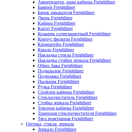
Амортизатор, кран кабины Freightliner
Бампер Freightliner
Бачок омывателя Freightliner
Дверь Freightliner
Кабина Freightliner
Капот Freightliner
Козырек солнезащитный Freightliner
Корпус фильтра Freightliner
Кронштейн Freightliner
Крыло Freightliner
Накладка стекла Freightliner
Накладка стойки зеркала Freightliner
Обвес бака Freightliner
Подкрылок Freightliner
Подножка Freightliner
Пыльник Freightliner
Ручка Freightliner
Спойлер кабины Freightliner
Стеклоочиститель Freightliner
Стойка зеркала Freightliner
Торсион кабины Freightliner
Трапеция стеклоочистителя Freightliner
Тяга реактивная Freightliner
Оптика, стекла, зеркала
Зеркало Freightliner