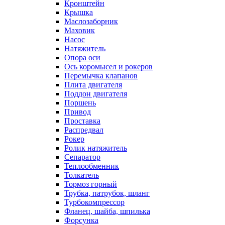
Кронштейн
Крышка
Маслозаборник
Маховик
Насос
Натяжитель
Опора оси
Ось коромысел и рокеров
Перемычка клапанов
Плита двигателя
Поддон двигателя
Поршень
Привод
Проставка
Распредвал
Рокер
Ролик натяжитель
Сепаратор
Теплообменник
Толкатель
Тормоз горный
Трубка, патрубок, шланг
Турбокомпрессор
Фланец, шайба, шпилька
Форсунка