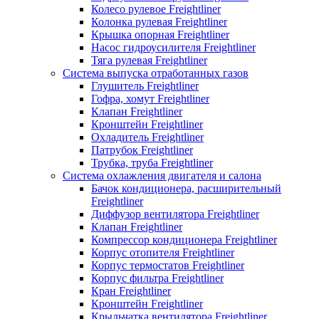
Колесо рулевое Freightliner
Колонка рулевая Freightliner
Крышка опорная Freightliner
Насос гидроусилителя Freightliner
Тяга рулевая Freightliner
Система выпуска отработанных газов
Глушитель Freightliner
Гофра, хомут Freightliner
Клапан Freightliner
Кронштейн Freightliner
Охладитель Freightliner
Патрубок Freightliner
Трубка, труба Freightliner
Система охлажления двигателя и салона
Бачок кондиционера, расширительный
Freightliner
Диффузор вентилятора Freightliner
Клапан Freightliner
Компрессор кондиционера Freightliner
Корпус отопителя Freightliner
Корпус термостатов Freightliner
Корпус фильтра Freightliner
Кран Freightliner
Кронштейн Freightliner
Крыльчатка вентилятора Freightliner