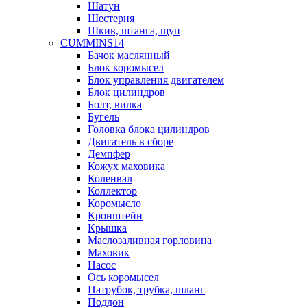
Шатун
Шестерня
Шкив, штанга, щуп
CUMMINS14
Бачок маслянный
Блок коромысел
Блок управления двигателем
Блок цилиндров
Болт, вилка
Бугель
Головка блока цилиндров
Двигатель в сборе
Демпфер
Кожух маховика
Коленвал
Коллектор
Коромысло
Кронштейн
Крышка
Маслозаливная горловина
Маховик
Насос
Ось коромысел
Патрубок, трубка, шланг
Поддон