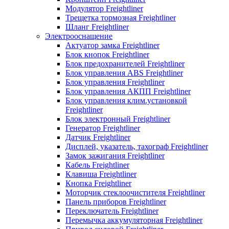
Модулятор Freightliner
Трещетка тормозная Freightliner
Шланг Freightliner
Электрооснащение
Актуатор замка Freightliner
Блок кнопок Freightliner
Блок предохранителей Freightliner
Блок управления ABS Freightliner
Блок управления Freightliner
Блок управления АКПП Freightliner
Блок управления клим.установкой
Freightliner
Блок электронный Freightliner
Генератор Freightliner
Датчик Freightliner
Дисплей, указатель, тахограф Freightliner
Замок зажигания Freightliner
Кабель Freightliner
Клавиша Freightliner
Кнопка Freightliner
Моторчик стеклоочистителя Freightliner
Панель приборов Freightliner
Переключатель Freightliner
Перемычка аккумуляторная Freightliner