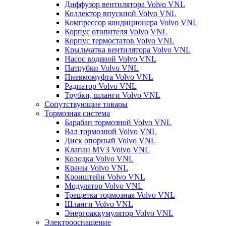
Диффузор вентилятора Volvo VNL
Коллектор впускной Volvo VNL
Компрессор кондиционера Volvo VNL
Корпус отопителя Volvo VNL
Корпус термостатов Volvo VNL
Крыльчатка вентилятора Volvo VNL
Насос водяной Volvo VNL
Патрубки Volvo VNL
Пневмомуфта Volvo VNL
Радиатор Volvo VNL
Трубки, шланги Volvo VNL
Сопутствующие товары
Тормозная система
Барабан тормозной Volvo VNL
Вал тормозной Volvo VNL
Диск опорный Volvo VNL
Клапан MV3 Volvo VNL
Колодка Volvo VNL
Краны Volvo VNL
Кронштейн Volvo VNL
Модулятор Volvo VNL
Трещетка тормозная Volvo VNL
Шланги Volvo VNL
Энергоаккумулятор Volvo VNL
Электрооснащение