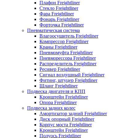
Плафон Freightliner
Стекло Freightliner
Фара Freightliner
Фонарь Freightliner
Форточка Freightliner
Пневматическая система
Влагоосушитель Freightliner
Компрессор Freightliner
Краны Freightliner
Пневмомуфта Freightliner
Пневморессора Freightliner
Распределитель Freightliner
Ресивер Freightliner
Сигнал воздушный Freightliner
Фитинг, штуцер Freightliner
Шланг Freightliner
Подвеска двигателя и КПП
Кронштейн Freightliner
Опора Freightliner
Подвеска задних колес
Амортизатор задний Freightliner
Диск опорный Freightliner
Корпус моста Freightliner
Кронштейн Freightliner
Полуось Freightliner