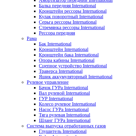
Амортизатор передний International
Балка передняя International
Кронштейн рессоры International
Кулак поворотный International
Серьга рессоры International
Стремянка рессоры International
Рессора передняя
Рама
Бак International
Кронштейн International
Кронштейн бака International
Опора кабины International
Сцепное устройство International
Траверса International
Ящик аккумуляторный International
Рулевое управление
Бачок ГУРа International
Вал рулевой International
ГУР International
Колесо рулевое International
Насос ГУРа International
Тяга рулевая International
Шланг ГУРа International
Система выпуска отработанных газов
Глушитель International