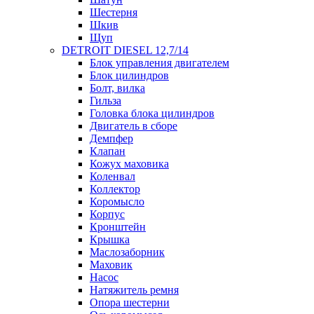
Шестерня
Шкив
Щуп
DETROIT DIESEL 12,7/14
Блок управления двигателем
Блок цилиндров
Болт, вилка
Гильза
Головка блока цилиндров
Двигатель в сборе
Демпфер
Клапан
Кожух маховика
Коленвал
Коллектор
Коромысло
Корпус
Кронштейн
Крышка
Маслозаборник
Маховик
Насос
Натяжитель ремня
Опора шестерни