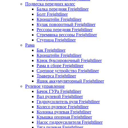
Подвеска передних колес
Балка передняя Freightliner
Болт Freightliner
Кронштейн Freightliner
Кулак поворотный Freightliner
Рессора передняя Freightliner
Стремянка рессоры Freightliner
Ступица Freightliner
Рама
Бак Freightliner
Кронштейн Freightliner
Крюк буксировочный Freightliner
Рама в сборе Freightliner
Сцепное устройство Freightliner
Траверса Freightliner
Ящик аккумуляторный Freightliner
Рулевое управление
Бачок ГУРа Freightliner
Вал рулевой Freightliner
Гидроусилитель руля Freightliner
Колесо рулевое Freightliner
Колонка рулевая Freightliner
Крышка опорная Freightliner
Насос гидроусилителя Freightliner
Тяга рулевая Freightliner