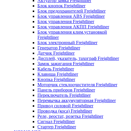
Актуатор замка Freightliner
Блок кнопок Freightliner
Блок предохранителей Freightliner
Блок управления ABS Freightliner
Блок управления Freightliner
Блок управления АКПП Freightliner
Блок управления клим.установкой
Freightliner
Блок электронный Freightliner
Генератор Freightliner
Датчик Freightliner
Дисплей, указатель, тахограф Freightliner
Замок зажигания Freightliner
Кабель Freightliner
Клавиша Freightliner
Кнопка Freightliner
Моторчик стеклоочистителя Freightliner
Панель приборов Freightliner
Переключатель Freightliner
Перемычка аккумуляторная Freightliner
Привод силовой Freightliner
Проводка (коса) Freightliner
Реле, реостат, розетка Freightliner
Сигнал Freightliner
Стартер Freightliner