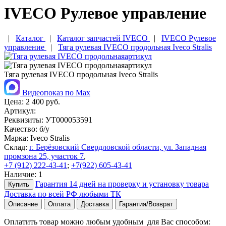
IVECO Рулевое управление
|
Каталог
|
Каталог запчастей IVECO
|
IVECO Рулевое
управление
|
Тяга рулевая IVECO продольная Iveco Stralis
Тяга рулевая IVECO продольная Iveco Stralis
Видеопоказ по Max
Цена:
2 400 руб.
Артикул:
Реквизиты:
УТ000053591
Качество:
б/у
Марка:
Iveco Stralis
Склад:
г. Берёзовский Свердловской области, ул. Западная
промзона 25, участок 7
,
+7 (912) 222-43-41
;
+7(922) 605-43-41
Наличие:
1
Гарантия 14 дней на проверку и установку товара
Купить
Доставка по всей РФ любыми ТК
Описание
Оплата
Доставка
Гарантия/Возврат
Оплатить товар можно любым удобным для Вас способом: