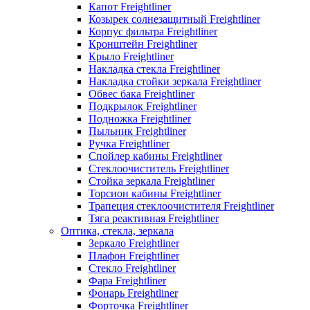
Капот Freightliner
Козырек солнезащитный Freightliner
Корпус фильтра Freightliner
Кронштейн Freightliner
Крыло Freightliner
Накладка стекла Freightliner
Накладка стойки зеркала Freightliner
Обвес бака Freightliner
Подкрылок Freightliner
Подножка Freightliner
Пыльник Freightliner
Ручка Freightliner
Спойлер кабины Freightliner
Стеклоочиститель Freightliner
Стойка зеркала Freightliner
Торсион кабины Freightliner
Трапеция стеклоочистителя Freightliner
Тяга реактивная Freightliner
Оптика, стекла, зеркала
Зеркало Freightliner
Плафон Freightliner
Стекло Freightliner
Фара Freightliner
Фонарь Freightliner
Форточка Freightliner