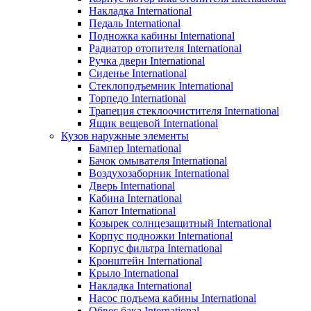
Накладка International
Педаль International
Подножка кабины International
Радиатор отопителя International
Ручка двери International
Сиденье International
Стеклоподъемник International
Торпедо International
Трапеция стеклоочистителя International
Ящик вещевой International
Кузов наружные элементы
Бампер International
Бачок омывателя International
Воздухозаборник International
Дверь International
Кабина International
Капот International
Козырек солнцезащитный International
Корпус подножки International
Корпус фильтра International
Кронштейн International
Крыло International
Накладка International
Насос подъема кабины International
Обвес бака International