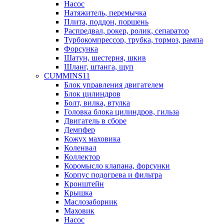
Насос
Натяжитель, перемычка
Плита, поддон, поршень
Распредвал, рокер, ролик, сепаратор
Турбокомпрессор, трубка, тормоз, рампа
Форсунка
Шатун, шестерня, шкив
Шланг, штанга, щуп
CUMMINS11
Блок управления двигателем
Блок цилиндров
Болт, вилка, втулка
Головка блока цилиндров, гильза
Двигатель в сборе
Демпфер
Кожух маховика
Коленвал
Коллектор
Коромысло клапана, форсунки
Корпус подогрева и фильтра
Кронштейн
Крышка
Маслозаборник
Маховик
Насос