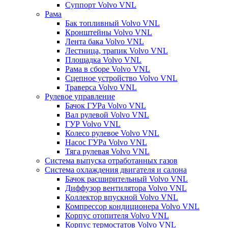
Суппорт Volvo VNL
Рама
Бак топливный Volvo VNL
Кронштейны Volvo VNL
Лента бака Volvo VNL
Лестница, трапик Volvo VNL
Площадка Volvo VNL
Рама в сборе Volvo VNL
Сцепное устройство Volvo VNL
Траверса Volvo VNL
Рулевое управление
Бачок ГУРа Volvo VNL
Вал рулевой Volvo VNL
ГУР Volvo VNL
Колесо рулевое Volvo VNL
Насос ГУРа Volvo VNL
Тяга рулевая Volvo VNL
Система выпуска отработанных газов
Система охлаждения двигателя и салона
Бачок расширительный Volvo VNL
Диффузор вентилятора Volvo VNL
Коллектор впускной Volvo VNL
Компрессор кондиционера Volvo VNL
Корпус отопителя Volvo VNL
Корпус термостатов Volvo VNL