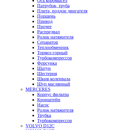
Ось коромысел
Патрубок, труба
Плита, поддон двигателя
Поршень
Привод
Прочее
Распредвал
Ролик натяжителя
Сепаратор
Теплообменник
Тормоз горный
Турбокомпрессор
Форсунка
Шатун
Шестерня
Шкив коленвала
Щуп маслянный
MERCERES
Корпус фильтра
Кронштейн
Насос
Ролик натяжителя
Трубка
Турбокомпрессор
VOLVO D12C