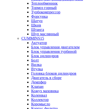
Теплообменник
Тормоз горный
Турбокомпрессор
Форсунка
Шатун
Шкив
Штанга
Щуп маслянный
CUMMINS15
Актуатор
Блок управления двигателем
Блок управления турбиной
Блок цилиндров
Болт
Вилка
Втулка
Головка блоков цилиндров
Двигатель в сборе
Демпфер
Клапан
Кожух маховика
Коленвал
Коллектор
Коромысло
Корпус фильтра