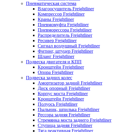
Пневматическая система
Влагоосушитель Freightliner
Компрессор Freightliner
Краны Freightliner
Пневмомуфта Freightliner
Пневморессора Freightliner
Распределитель Freightliner
Ресивер Freightliner
Сигнал воздушный Freightliner
Фитинг, штуцер Freightliner
Шланг Freightliner
Подвеска двигателя и КПП
Кронштейн Freightliner
Опора Freightliner
Подвеска задних колес
Амортизатор задний Freightliner
Диск опорный Freightliner
Корпус моста Freightliner
Кронштейн Freightliner
Полуось Freightliner
Пыльник, шпилька Freightliner
Рессора задняя Freightliner
Стремянка моста заднего Freightliner
Ступица задняя Freightliner
Тяга реактивная Freightliner