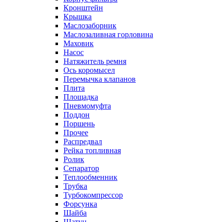
Кронштейн
Крышка
Маслозаборник
Маслозаливная горловина
Маховик
Насос
Натяжитель ремня
Ось коромысел
Перемычка клапанов
Плита
Площадка
Пневмомуфта
Поддон
Поршень
Прочее
Распредвал
Рейка топливная
Ролик
Сепаратор
Теплообменник
Трубка
Турбокомпрессор
Форсунка
Шайба
Шатун