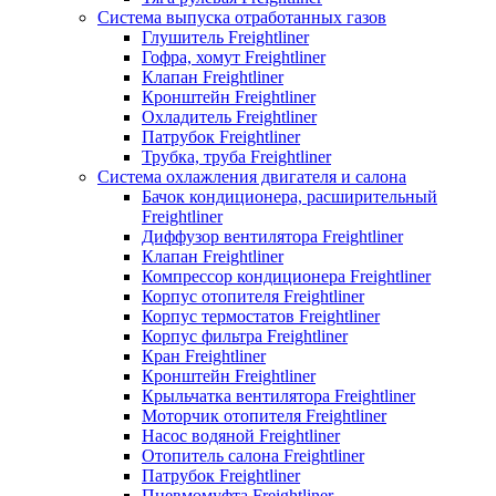
Система выпуска отработанных газов
Глушитель Freightliner
Гофра, хомут Freightliner
Клапан Freightliner
Кронштейн Freightliner
Охладитель Freightliner
Патрубок Freightliner
Трубка, труба Freightliner
Система охлажления двигателя и салона
Бачок кондиционера, расширительный
Freightliner
Диффузор вентилятора Freightliner
Клапан Freightliner
Компрессор кондиционера Freightliner
Корпус отопителя Freightliner
Корпус термостатов Freightliner
Корпус фильтра Freightliner
Кран Freightliner
Кронштейн Freightliner
Крыльчатка вентилятора Freightliner
Моторчик отопителя Freightliner
Насос водяной Freightliner
Отопитель салона Freightliner
Патрубок Freightliner
Пневмомуфта Freightliner