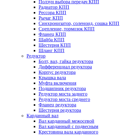
Ползун выбора передач КПП
Радиатор КПП
Рессора КПП
Рычаг КПП
Синхронизатор, соленоид, сошка КПП
Сцепление, тормозок КПП
Фланец КПП
Шайба КПП
Шестерня КПП
Шланг КПП
Редуктор
Болт, вал, гайка редуктора
Дифференциал редуктора
Корпус редуктора
Крышка вала
Муфта включения
Подшипник редуктора
Редуктор моста заднего
Редуктор моста среднего
Фланец редуктора
Шестерня редуктора
Карданный вал
Вал карданный межосевой
Вал карданный с подвесным
Крестовина вала карданного