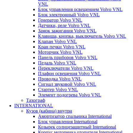
VNL
Блок управления освещением Volvo VNL
Блок электронный Volvo VNL
Генератор Volvo VNL
Датчики, реле Volvo VNL
Замок зажигания Volvo VNL
Клавиша, кнопка, выключатель Volvo VNL
Клапан Volvo VNL
Кран печки Volvo VNL
Моторчик Volvo VNL
Панель приборов Volvo VNL
Педаль Volvo VNL
Переключатели Volvo VNL
Плафон освещения Volvo VNL
Проводка Volvo VNL
Сигнал звуковой Volvo VNL
Стартер Volvo VNL
Элемент подогрева Volvo VNL
Тахограф
INTERNATIONAL
Кузов (кабина) внутри
Амортизатор спальника International
Блок управления International
Козырек солнцезащитный International
Корпус моторчика отопителя International