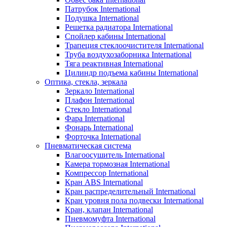
Патрубок International
Подушка International
Решетка радиатора International
Спойлер кабины International
Трапеция стеклоочистителя International
Труба воздухозаборника International
Тяга реактивная International
Цилиндр подъема кабины International
Оптика, стекла, зеркала
Зеркало International
Плафон International
Стекло International
Фара International
Фонарь International
Форточка International
Пневматическая система
Влагоосушитель International
Камера тормозная International
Компрессор International
Кран ABS International
Кран распределительный International
Кран уровня пола подвески International
Кран, клапан International
Пневмомуфта International