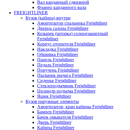
Вал карданный сдвижной
Фланец карданного вала
FREIGHTLINER
Кузов (кабина) внутри
Амортизатор спальника Freightliner
Дверца салона Freightliner
Козырек (шторка) солнцезащитный
Freightliner
Корпус отопителя Freightliner
Накладка Freightliner
Обшивка Freightliner
Панель Freightliner
Педаль Freightliner
Поручень Freightliner
Пыльник рычага Freightliner
Сиденье Freightliner
Стеклоподъемник Freightliner
Цилиндр подъема Freightliner
Ящик Freightliner
Кузов наружные элементы
Амортизатор, кран кабины Freightliner
Бампер Freightliner
Бачок омывателя Freightliner
Дверь Freightliner
Кабина Freightliner