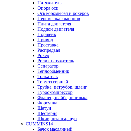
Натяжитель
Опора оси
Ось коромысел и рокеров
Перемычка клапанов
Плита двигателя
Поддон двигателя
Поршень
Привод
Проставка
Распредвал
Рокер
Ролик натяжитель
Сепаратор
Теплообменник
Толкатель
Тормоз горный
Трубка, патрубок, шланг
Турбокомпрессор
Фланец, шайба, шпилька
Форсунка
Шатун
Шестерня
Шкив, штанга, щуп
CUMMINS14
Бачок маслянный