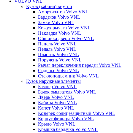
VOLVO VNL
Кузов (кабина) внутри
Амортизатор Volvo VNL
Бардачок Volvo VNL
Замки Volvo VNL
Кожух рычага Volvo VNL
Накладка Volvo VNL
Обшивка двери Volvo VNL
Панель Volvo VNL
Педаль Volvo VNL
Пластик Volvo VNL
Поручень Volvo VNL
Рычаг переключения передач Volvo VNL
Сиденье Volvo VNL
Стеклоподъемник Volvo VNL
Кузов наружные элементы
Бампер Volvo VNL
Бачок омывателя Volvo VNL
Дверь Volvo VNL
Кабина Volvo VNL
Капот Volvo VNL
Козырек солнцезащитный Volvo VNL
Корпус фильтра Volvo VNL
Крыло Volvo VNL
Крышка бардачка Volvo VNL