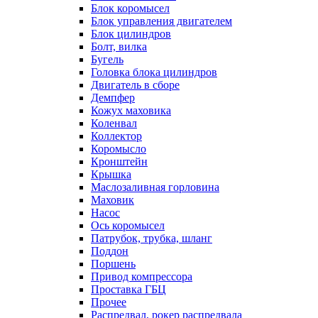
Блок коромысел
Блок управления двигателем
Блок цилиндров
Болт, вилка
Бугель
Головка блока цилиндров
Двигатель в сборе
Демпфер
Кожух маховика
Коленвал
Коллектор
Коромысло
Кронштейн
Крышка
Маслозаливная горловина
Маховик
Насос
Ось коромысел
Патрубок, трубка, шланг
Поддон
Поршень
Привод компрессора
Проставка ГБЦ
Прочее
Распредвал, рокер распредвала