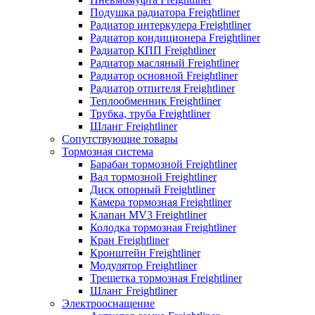
Подушка радиатора Freightliner
Радиатор интеркулера Freightliner
Радиатор кондиционера Freightliner
Радиатор КПП Freightliner
Радиатор масляный Freightliner
Радиатор основной Freightliner
Радиатор отпителя Freightliner
Теплообменник Freightliner
Трубка, труба Freightliner
Шланг Freightliner
Сопутствующие товары
Тормозная система
Барабан тормозной Freightliner
Вал тормозной Freightliner
Диск опорный Freightliner
Камера тормозная Freightliner
Клапан MV3 Freightliner
Колодка тормозная Freightliner
Кран Freightliner
Кронштейн Freightliner
Модулятор Freightliner
Трещетка тормозная Freightliner
Шланг Freightliner
Электрооснащение